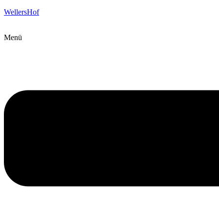
WellersHof
Menü